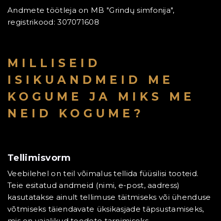
Andmete töötleja on MB "Grindų simfonija",
registrikood: 307071608
MILLISEID
ISIKUANDMEID ME
KOGUME JA MIKS ME
NEID KOGUME?
Tellimisvorm
Veebilehel on teil võimalus tellida füüsilisi tooteid.
Teie esitatud andmeid (nimi, e-post, aadress)
kasutatakse ainult tellimuse täitmiseks või ühenduse
võtmiseks täiendavate üksikasjade täpsustamiseks,
mis on vajalikud toodete tarnimiseks.