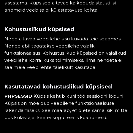
sisestama. Küpsised aitavad ka koguda statistilisi
andmeid veebisaidi külastatavuse kohta.
Kohustuslikud küpsised
Need aitavad veebilehe sisu kuvada teie seadmes.
Nende abil tagatakse veebilehe vajalik
funktsionaalsus. Kohustuslikud küpsised on vajalikud
veebilehe korralikuks toimimiseks. Ilma nendeta ei
saa meie veebilehte täielikult kasutada.
Kasutatavad kohustuslikud küpsised
PHPSESSID
Küpsis kehtib kuni töö sessiooni lõpuni.
Küpsis on mõeldud veebilehe funktsionaalsuse
rakendamiseks. See määrab, et olete sama isik, mitte
uus külastaja. See ei kogu teie isikuandmeid.