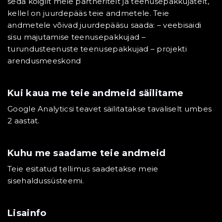
seda kõigilt meie partneritelt ja teenusepakkujatelt,
kellel on juurdepääs teie andmetele. Teie
andmetele võivad juurdepääsu saada: – veebisaidi
sisu majutamise teenusepakkujad –
turundusteenuste teenusepakkujad – projekti
arendusmeeskond
Kui kaua me teie andmeid säilitame
Google Analyticsi teavet säilitatakse tavaliselt umbes
2 aastat.
Kuhu me saadame teie andmeid
Teie esitatud tellimus saadetakse meie
sisehaldussüsteemi.
Lisainfo