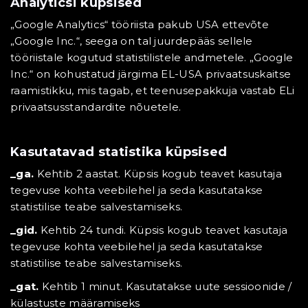
Analyticsi küpsised
„Google Analytics“ tööriista pakub USA ettevõte
„Google Inc.“, seega on tal juurdepääs sellele
tööriistale kogutud statistilistele andmetele. „Google
Inc.“ on kohustatud järgima EL-USA privaatsuskaitse
raamistikku, mis tagab, et teenusepakkuja vastab ELi
privaatsusstandardite nõuetele.
Kasutatavad statistika küpsised
_ga.
Kehtib 2 aastat. Küpsis kogub teavet kasutaja
tegevuse kohta veebilehel ja seda kasutatakse
statistilise teabe salvestamiseks.
_gid.
Kehtib 24 tundi. Küpsis kogub teavet kasutaja
tegevuse kohta veebilehel ja seda kasutatakse
statistilise teabe salvestamiseks.
_gat.
Kehtib 1 minut. Kasutatakse uute sessioonide /
külastuste määramiseks