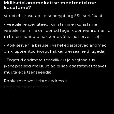
Milliseid andmekaitse meetmeid me
kasutame?
Veebileht kasutab Letsencrypt.org SSL-sertifikaati
- Veebilehe identiteedi kinnitamine (külastame
veebilehte, mille on loonud tegelik domeeni omanik,
mitte ei suunduta häkkerite võltsitud serverisse)
- Kõik serveri ja brauseri vahel edastatavad andmed
on krüpteeritud (võrguhäkkerid ei saa neid lugeda).
- Tagatud andmete terviklikkus ja originaalsus
(vahepealsed marsuutijad ei saa edastatavat teavet
muuta ega tsenseerida).
Rohkem teavet leiate aadressilt
https://letsencrypt.org