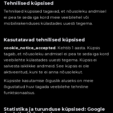
Tehnilised küpsised
Tehnilised küpsised tagavad, et nõusoleku andmisel
ei pea te seda iga kord meie veebilehel või
mobiilirakenduses külastades uuesti tegema.
Kasutatavad tehnilised küpsised
cookie_notice_accepted
. Kehtib 1 aasta. Küpsis
tagab, et nõusoleku andmisel ei pea te seda iga kord
veebilehte külastades uuesti tegema. Küpsis ei
salvesta isiklikke andmeid. See küpsis ei ole
aktiveeritud, kuni te ei anna nõusolekut.
Küpsiste kasutamise õiguslik aluseks on meie
õigustatud huvi tagada veebilehe tehniline
funktsionaalsus.
Statistika ja turunduse küpsised: Google