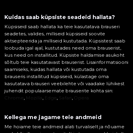
Kuidas saab küpsiste seadeid hallata?
Küpsiseid saab hallata ka teie kasutatava brauseri
seadetes, valides, milliseid küpsiseid soovite
aktsepteerida ja milliseid kustutada. Küpsistest saab
loobuda igal ajal, kustutades need oma brauserist,
kus need on installitud. Küpsiste haldamise asukoht
sõltub teie kasutatavast brauserist. Lisainformatsiooni
saamiseks, kuidas hallata või kustutada oma
brauseris installitud küpsiseid, külastage oma
kasutatava brauseri veebilehte või vaadake lühikest
juhendit populaarsemate brauserite kohta siin:
Chrome
,
Mozilla
,
Edge
,
Safari
,
Opera
Kellega me jagame teie andmeid
Me hoiame teie andmeid alati turvaliselt ja nõuame