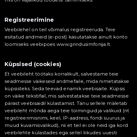
Registreerimine
Veebilehel on teil võimalus registreeruda. Teie
esitatud andmeid (e-post) kasutatakse ainult konto
loomiseks veebipoes www.grindusimfonija.lt.
Küpsised (cookies)
Et veebileht töötaks korralikult, salvestame teie
seadmesse väikeseid andmefaile, mida nimetatakse
küpsisteks. Seda teevad enamik veebisaite. Küpsis
on väike tekstifail, mis salvestatakse teie seadmesse
pärast veebisaidil külastamist. Tänu sellele mäletab
veebileht mõnda aega teie toiminguid ja valikuid (nt
registreerimisnimi, keel, IP-aadress, fondi suurus ja
muud kuvamisvalikud), nii et teil ei ole neid iga kord
veebilehte külastades ega sellel liikudes uuesti