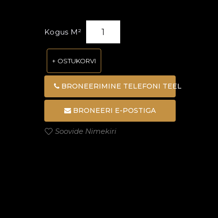
Kogus M²
OSTUKORVI
BRONEERIMINE TELEFONI TEEL
BRONEERI E-POSTIGA
Soovide Nimekiri