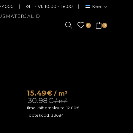
24000
I - VI: 10:00 - 18:00
Keel
USMATERJALID
0
0
15.49€
/ m²
30.98€
/ m²
Ilma käibemaksuta:
12.80€
Tootekood:
33684