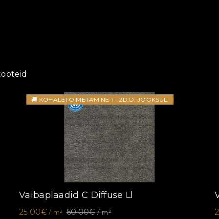
 tooteid
🚚 KOHALETOIMETAMINE 1 - 2D.D. JOOKSUL.
Vaibaplaadid C Diffuse Ll
25.00€
60.00€
/ m²
/ m²