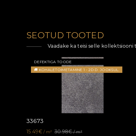
SEOTUD TOOTED
Vaadake ka teisi selle kollektsiooni
DEFEKTIGA TOODE
🚚 KOHALETOIMETAMINE 1 - 2D.D. JOOKSUL.
33673
15.49€
30.98€
/ m²
/ m²