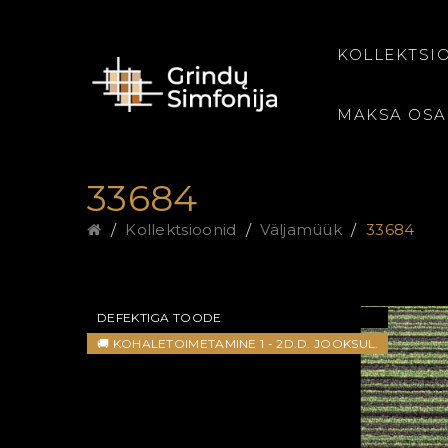
KOLLEKTSI
MAKSA OS
33684
Kollektsioonid
Väljamüük
33684
DEFEKTIGA TOODE
🚚 KOHALETOIMETAMINE 1 - 2D.D. JOOKSUL.