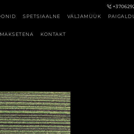
+370629
OONID
SPETSIAALNE
VÄLJAMÜÜK
PAIGALD
AMAKSETENA
KONTAKT