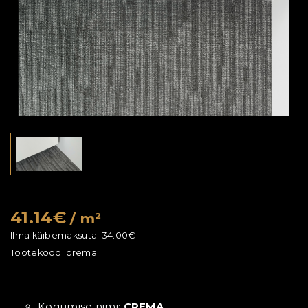
41.14€
/ m²
Ilma käibemaksuta:
34.00€
Tootekood:
crema
Kogumise nimi:
CREMA