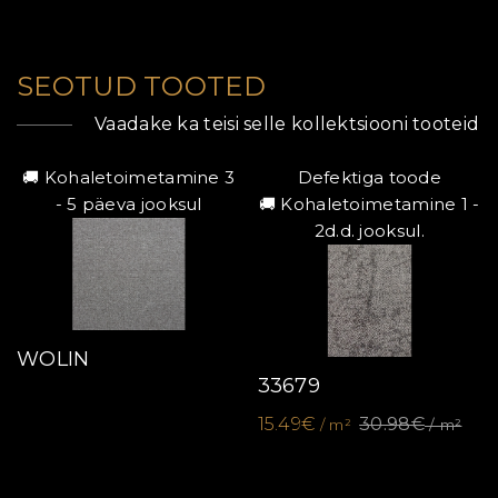
SEOTUD TOOTED
Vaadake ka teisi selle kollektsiooni tooteid
🚚 Kohaletoimetamine 3
Defektiga toode
- 5 päeva jooksul
🚚 Kohaletoimetamine 1 -
2d.d. jooksul.
WOLIN
33679
15.49€
30.98€
/ m²
/ m²