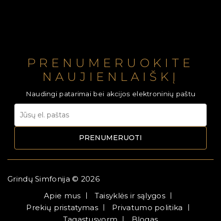
PRENUMERUOKITE
NAUJIENLAIŠKĮ
Naudingi patarimai bei akcijos elektroninių paštu
PRENUMERUOTI
Grindų Simfonija © 2026
Apie mus
Taisyklės ir sąlygos
Prekių pristatymas
Privatumo politika
Tagastusvorm
Blogas