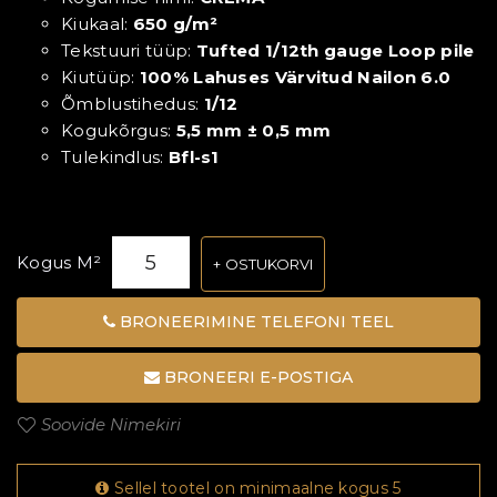
Kiukaal:
650 g/m²
Tekstuuri tüüp:
Tufted 1/12th gauge Loop pile
Kiutüüp:
100% Lahuses Värvitud Nailon 6.0
Õmblustihedus:
1/12
Kogukõrgus:
5,5 mm ± 0,5 mm
Tulekindlus:
Bfl-s1
Kogus M²
OSTUKORVI
BRONEERIMINE TELEFONI TEEL
BRONEERI E-POSTIGA
Soovide Nimekiri
Sellel tootel on minimaalne kogus 5