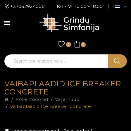
+37062924000
I - VI: 10:00 - 18:00
0
0
VAIBAPLAADID ICE BREAKER
CONCRETE
Kollektsioonid
Väljamüük
Vaibaplaadid Ice Breaker Concrete
🚚 Kohaletoimetamine 1 - 2d.d. jooksul.