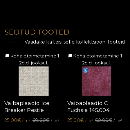
SEOTUD TOOTED
Vaadake ka teisi selle kollektsiooni tooteid
🚚 Kohaletoimetamine 1 -
🚚 Kohaletoimetamine 1 -
2d.d. jooksul.
2d.d. jooksul.
Vaibaplaadid Ice
Vaibaplaadid C
Breaker Pestle
Fuchsia 145.004
25.00€
60.00€
25.00€
60.00€
/ m²
/ m²
/ m²
/ m²