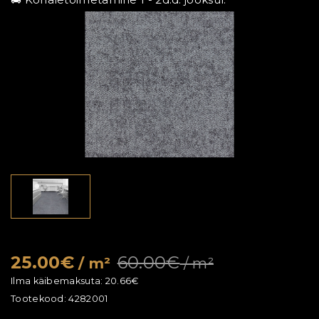
25.00€
60.00€
/ m²
/ m²
Ilma käibemaksuta:
20.66€
Tootekood:
4282001