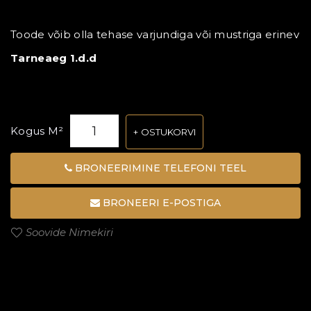
Toode võib olla tehase varjundiga või mustriga erinev
Tarneaeg 1.d.d
Kogus M²
OSTUKORVI
BRONEERIMINE TELEFONI TEEL
BRONEERI E-POSTIGA
Soovide Nimekiri