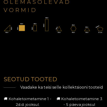
OLEMASOLEVAD
VORMID
SEOTUD TOOTED
Vaadake ka teisi selle kollektsiooni tooteid
🚚 Kohaletoimetamine 1 -
🚚 Kohaletoimetamine 3
2d.d. jooksul.
- 5 päeva jooksul