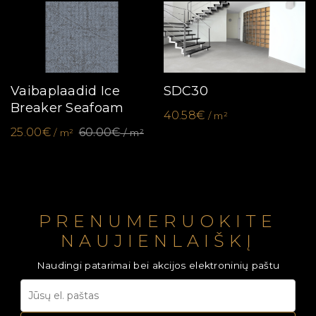
Vaibaplaadid Ice
SDC30
Breaker Seafoam
40.58€
/ m²
25.00€
60.00€
/ m²
/ m²
PRENUMERUOKITE
NAUJIENLAIŠKĮ
Naudingi patarimai bei akcijos elektroninių paštu