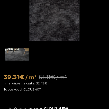
39.31€
51.11€
/ m²
/ m²
Ilma käibemaksuta:
32.49€
Tootekood:
CLOU2 4011
Kogumise nimi:
CLOU2 NEW