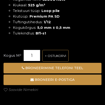
Kiukaal:
525 g/m²
Tekstuuri tüüp:
Loop pile
Kiutüüp:
Premium PA SD
Tuftingutihedus:
1/12
Kogukõrgus:
5,0 mm ± 0,5 mm
Tulekindlus:
Bfl-s1
Kogus M²
OSTUKORVI
BRONEERIMINE TELEFONI TEEL
BRONEERI E-POSTIGA
Soovide Nimekiri