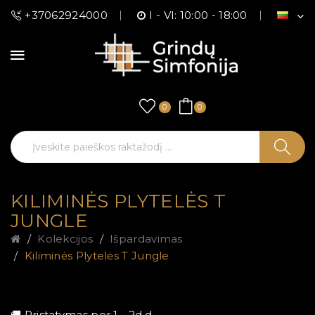
+37062924000
I - VI: 10:00 - 18:00
0
0
KILIMINĖS PLYTELĖS T
JUNGLE
Kolekcijos
Išpardavimas
Kiliminės Plytelės T Jungle
🚚 Pristatymas per 1 - 2d.d.