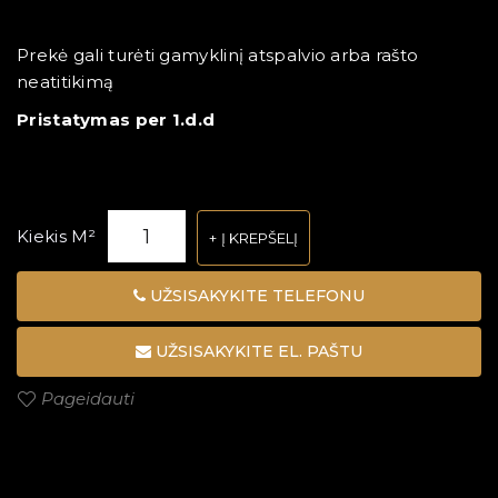
Prekė gali turėti gamyklinį atspalvio arba rašto
neatitikimą
Pristatymas per 1.d.d
Kiekis M²
Į KREPŠELĮ
UŽSISAKYKITE TELEFONU
UŽSISAKYKITE EL. PAŠTU
Pageidauti