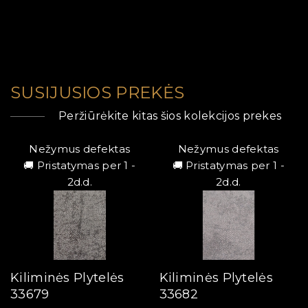
SUSIJUSIOS PREKĖS
Peržiūrėkite kitas šios kolekcijos prekes
Nežymus defektas
Nežymus defektas
🚚 Pristatymas per 1 -
🚚 Pristatymas per 1 -
2d.d.
2d.d.
Kiliminės Plytelės
Kiliminės Plytelės
33679
33682