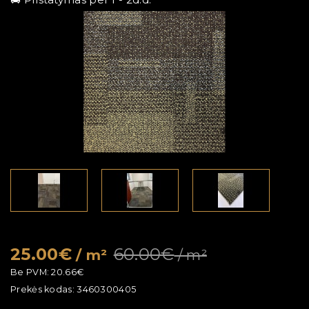
25.00€
60.00€
/ m²
/ m²
Be PVM:
20.66€
Prekės kodas:
3460300405