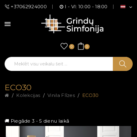
+37062924000
I - VI: 10:00 - 18:00
0
0
ECO30
Kolekcijas
Vinila Flīzes
ECO30
🚚 Piegāde 3 - 5 dienu laikā