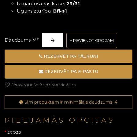
Izmantošanas klase:
23/31
Ugunsizturība:
Bfl-s1
Daudzums M²
PIEVIENOT GROZAM
REZERVĒT PA TĀLRUNI
REZERVĒT PA E-PASTU
Pievienot Vēlmju Sarakstam
Šim produktam ir minimālais daudzums: 4
PIEEJAMĀS OPCIJAS
ECO30