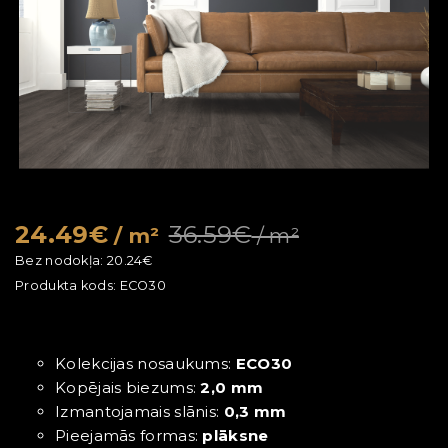
24.49€
36.59€
/ m²
/ m²
Bez nodokļa:
20.24€
Produkta kods:
ECO30
Kolekcijas nosaukums:
ECO30
Kopējais biezums:
2,0 mm
Izmantojamais slānis:
0,3 mm
Pieejamās formas:
plāksne