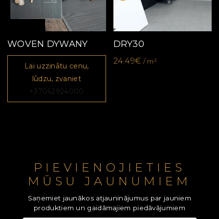
WOVEN DYWANY
DRY30
24.49€
/ m²
Lai uzzinātu cenu,
lūdzu, zvaniet
+37062924000
PIEVIENOJIETIES
MŪSU JAUNUMIEM
Saņemiet jaunākos atjauninājumus par jauniem
produktiem un gaidāmajiem piedāvājumiem