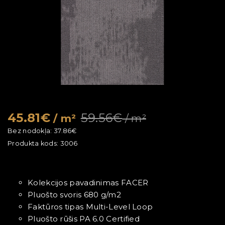
45.81€
59.56€
/ m²
/ m²
Bez nodokļa:
37.86€
Produkta kods:
3006
Kolekcijos pavadinimas FACER
Pluošto svoris 680 g/m2
Faktūros tipas Multi-Level Loop
Pluošto rūšis PA 6.0 Certified