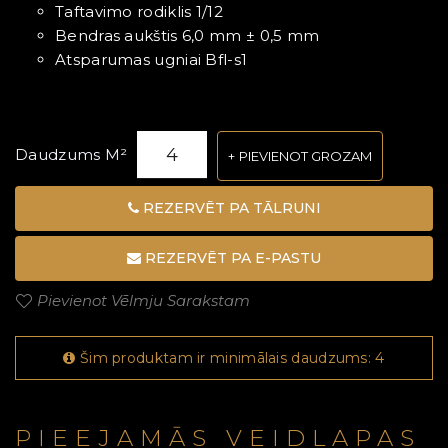
Taftavimo rodiklis 1/12
Bendras aukštis 6,0 mm ± 0,5 mm
Atsparumas ugniai Bfl-s1
Daudzums M²
PIEVIENOT GROZAM
REZERVĒT PA TĀLRUNI
REZERVĒT PA E-PASTU
Pievienot Vēlmju Sarakstam
Šim produktam ir minimālais daudzums: 4
PIEEJAMĀS VEIDLAPAS