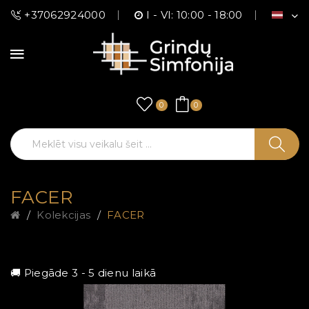
+37062924000
I - VI: 10:00 - 18:00
0
0
FACER
Kolekcijas
FACER
🚚 Piegāde 3 - 5 dienu laikā