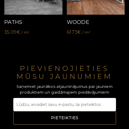
PATHS
WOODE
35.09€
61.73€
/ m²
/ m²
PIEVIENOJIETIES
MŪSU JAUNUMIEM
Saņemiet jaunākos atjauninājumus par jauniem
produktiem un gaidāmajiem piedāvājumiem
PIETEIKTIES