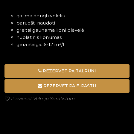
galima dengti voleliu
paruošti naudoti
greitai gaunama lipni plėvelė
nuolatinis lipnumas
gera išeiga: 6-12 m²/l
REZERVĒT PA TĀLRUNI
REZERVĒT PA E-PASTU
Pievienot Vēlmju Sarakstam