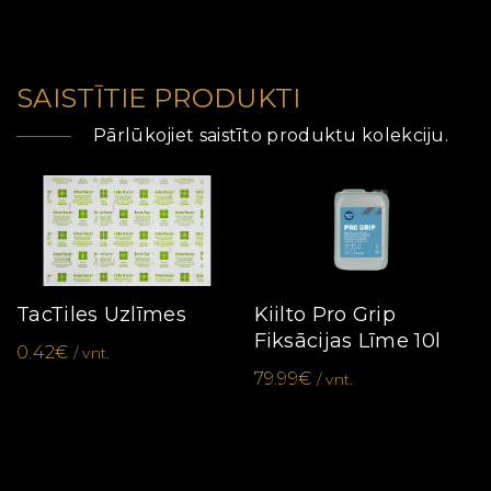
SAISTĪTIE PRODUKTI
Pārlūkojiet saistīto produktu kolekciju.
TacTiles Uzlīmes
Kiilto Pro Grip
Fiksācijas Līme 10l
0.42€
/ vnt.
79.99€
/ vnt.