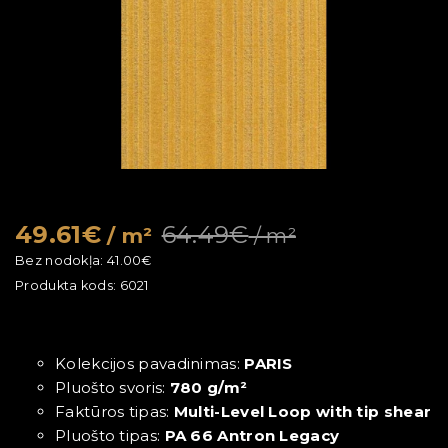
49.61€
64.49€
/ m²
/ m²
Bez nodokļa:
41.00€
Produkta kods:
6021
Kolekcijos pavadinimas:
PARIS
Pluošto svoris:
780 g/m²
Faktūros tipas:
Multi-Level Loop with tip shear
Pluošto tipas:
PA 66 Antron Legacy