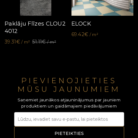
Paklāju Flīzes CLOU2
ELOCK
4012
69.42€
/ m²
39.31€
51.11€
/ m²
/ m²
PIEVIENOJIETIES
MŪSU JAUNUMIEM
Saņemiet jaunākos atjauninājumus par jauniem
produktiem un gaidāmajiem piedāvājumiem
PIETEIKTIES