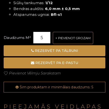
Siūlių tankumas:
1/12
Bendras aukštis:
6,0 mm ± 0,5 mm
Atsparumas ugniai:
Bfl-s1
Daudzums M²
PIEVIENOT GROZAM
REZERVĒT PA TĀLRUNI
REZERVĒT PA E-PASTU
Pievienot Vēlmju Sarakstam
Šim produktam ir minimālais daudzums: 5
PIEEJAMĀS VEIDLAPAS