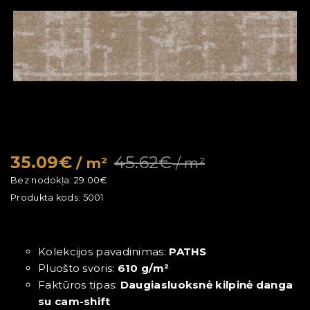
35.09€
45.62€
/ m²
/ m²
Bez nodokļa:
29.00€
Produkta kods:
5001
Kolekcijos pavadinimas:
PATHS
Pluošto svoris:
610 g/m²
Faktūros tipas:
Daugiasluoksnė kilpinė danga
su cam-shift