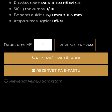
Pluošto tipas:
PA 6.0 Certified SD
Siūlių tankumas:
1/10
Bendras aukštis:
6,0 mm ± 0,5 mm
Atsparumas ugniai:
Bfl-s1
Daudzums M²
PIEVIENOT GROZAM
REZERVĒT PA TĀLRUNI
REZERVĒT PA E-PASTU
Pievienot Vēlmju Sarakstam