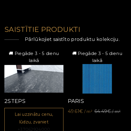
SAISTĪTIE PRODUKTI
Pārlūkojiet saistīto produktu kolekciju.
🚚 Piegāde 3 - 5 dienu
🚚 Piegāde 3 - 5 dienu
laikā
laikā
2STEPS
PARIS
49.61€
64.49€
/ m²
/ m²
Lai uzzinātu cenu,
lūdzu, zvaniet
+37062924000